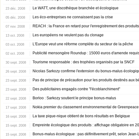
Le WATT, une discothèque branchée et écologique
23 déc. 2008
Les éco-entreprises ne connaissent pas la crise
05 déc. 2008
REACH : la France en retard pour l'enregistrement des produit
07 nov. 2008
Les européens ne veulent pas du clonage
13 oct. 2008
L'Europe veut une réforme complète du secteur de la pêche
03 oct. 2008
Publicité mensongère Roundup : 15000 euros d'amende requi
02 oct. 2008
Tourisme responsable : des trophées organisés par la SNCF
30 sept. 2008
Nicolas Sarkozy confirme l'extension du bonus-malus écologiq
26 sept. 2008
Pas de principe de précaution pour les produits destinés aux 
23 sept. 2008
Des publicitaires engagés contre "l'écoblanchiment"
23 sept. 2008
Borloo : Sarkozy soutient le principe bonus-malus
22 sept. 2008
Nokia premier du classement environnemental de Greenpeace
17 sept. 2008
La taxe pique-nique obtient de bons résultats en Belgique
16 sept. 2008
Empreinte écologique des produits : affichage obligatoire en 2
15 sept. 2008
Bonus-malus écologique : pas définitivement prêt, selon Jean-
15 sept. 2008