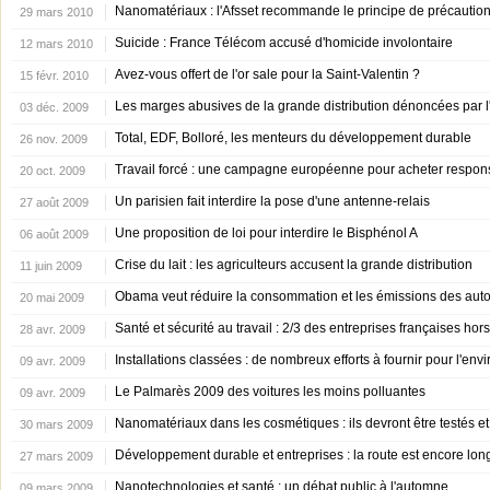
Nanomatériaux : l'Afsset recommande le principe de précautio
29 mars 2010
Suicide : France Télécom accusé d'homicide involontaire
12 mars 2010
Avez-vous offert de l'or sale pour la Saint-Valentin ?
15 févr. 2010
Les marges abusives de la grande distribution dénoncées par 
03 déc. 2009
Total, EDF, Bolloré, les menteurs du développement durable
26 nov. 2009
Travail forcé : une campagne européenne pour acheter respon
20 oct. 2009
Un parisien fait interdire la pose d'une antenne-relais
27 août 2009
Une proposition de loi pour interdire le Bisphénol A
06 août 2009
Crise du lait : les agriculteurs accusent la grande distribution
11 juin 2009
Obama veut réduire la consommation et les émissions des aut
20 mai 2009
Santé et sécurité au travail : 2/3 des entreprises françaises hors 
28 avr. 2009
Installations classées : de nombreux efforts à fournir pour l'en
09 avr. 2009
Le Palmarès 2009 des voitures les moins polluantes
09 avr. 2009
Nanomatériaux dans les cosmétiques : ils devront être testés et
30 mars 2009
Développement durable et entreprises : la route est encore lo
27 mars 2009
Nanotechnologies et santé : un débat public à l'automne
09 mars 2009