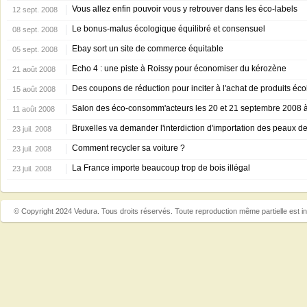
Vous allez enfin pouvoir vous y retrouver dans les éco-labels
12 sept. 2008
Le bonus-malus écologique équilibré et consensuel
08 sept. 2008
Ebay sort un site de commerce équitable
05 sept. 2008
Echo 4 : une piste à Roissy pour économiser du kérozène
21 août 2008
Des coupons de réduction pour inciter à l'achat de produits éc
15 août 2008
Salon des éco-consomm'acteurs les 20 et 21 septembre 2008 
11 août 2008
Bruxelles va demander l'interdiction d'importation des peaux 
23 juil. 2008
Comment recycler sa voiture ?
23 juil. 2008
La France importe beaucoup trop de bois illégal
23 juil. 2008
© Copyright 2024 Vedura. Tous droits réservés. Toute reproduction même partielle est in