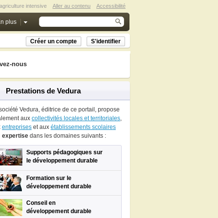
agriculture intensive
Aller au contenu
Accessibilité
n plus
Créer un compte
S'identifier
vez-nous
Prestations de Vedura
société Vedura, éditrice de ce portail, propose
alement aux
collectivités locales et territoriales
,
x
entreprises
et aux
établissements scolaires
n
expertise
dans les domaines suivants :
Supports pédagogiques sur
le développement durable
Formation sur le
développement durable
Conseil en
développement durable