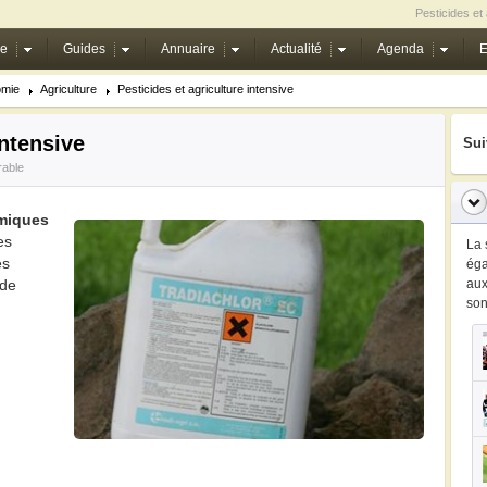
Pesticides et 
ie
Guides
Annuaire
Actualité
Agenda
E
mie
Agriculture
Pesticides et agriculture intensive
intensive
Sui
rable
imiques
es
La 
es
ég
 de
au
so