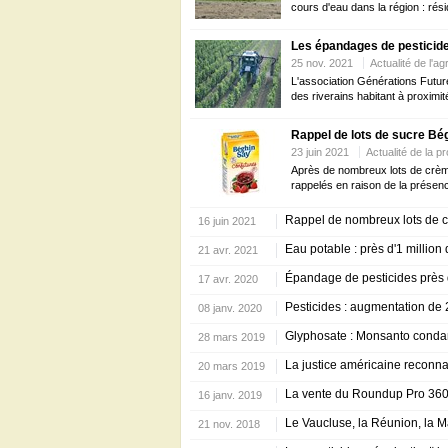
cours d'eau dans la région : résid
Les épandages de pesticides
25 nov. 2021
Actualité de l'ag
L'association Générations Future
des riverains habitant à proximit
Rappel de lots de sucre Bég
23 juin 2021
Actualité de la 
Après de nombreux lots de crème
rappelés en raison de la présenc
Rappel de nombreux lots de cr
16 juin 2021
Eau potable : près d'1 million
21 avr. 2021
Épandage de pesticides près de
17 avr. 2020
Pesticides : augmentation de 
08 janv. 2020
Glyphosate : Monsanto condam
28 mars 2019
La justice américaine reconna
20 mars 2019
La vente du Roundup Pro 360 
16 janv. 2019
Le Vaucluse, la Réunion, la Ma
21 nov. 2018