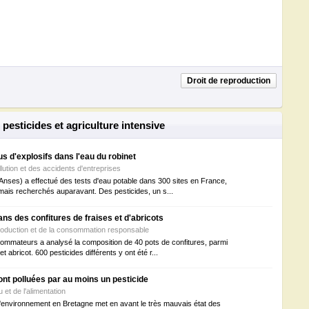
Droit de reproduction
pesticides et agriculture intensive
us d'explosifs dans l'eau du robinet
llution et des accidents d'entreprises
(Anses) a effectué des tests d'eau potable dans 300 sites en France,
amais recherchés auparavant. Des pesticides, un s...
ns des confitures de fraises et d'abricots
production et de la consommation responsable
ommateurs a analysé la composition de 40 pots de confitures, parmi
t abricot. 600 pesticides différents y ont été r...
nt polluées par au moins un pesticide
u et de l'alimentation
 l'environnement en Bretagne met en avant le très mauvais état des