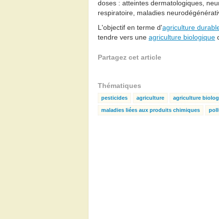
doses : atteintes dermatologiques, neu
respiratoire, maladies neurodégénérat
L'objectif en terme d'
agriculture durabl
tendre vers une
agriculture biologique
q
Partagez cet article
Thématiques
pesticides
agriculture
agriculture biolo
maladies liées aux produits chimiques
poll