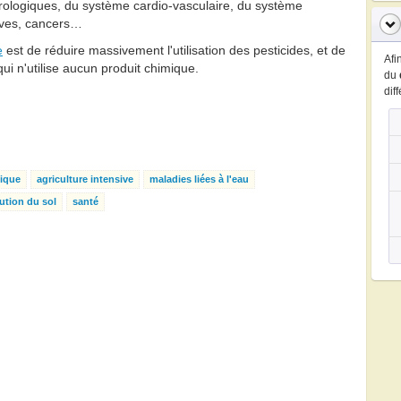
rologiques, du système cardio-vasculaire, du système
ives, cancers…
e
est de réduire massivement l'utilisation des pesticides, et de
Afi
ui n'utilise aucun produit chimique.
du
dif
gique
agriculture intensive
maladies liées à l'eau
ution du sol
santé