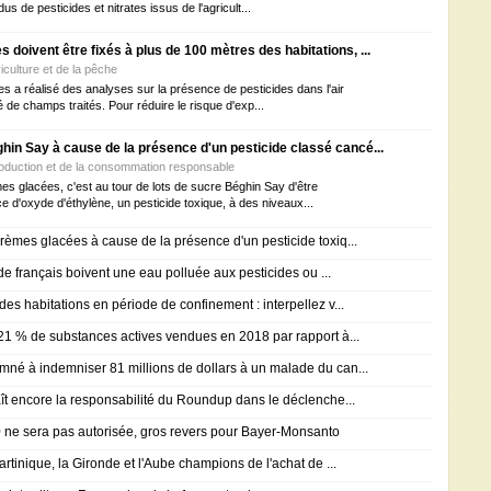
us de pesticides et nitrates issus de l'agricult...
 doivent être fixés à plus de 100 mètres des habitations, ...
riculture et de la pêche
s a réalisé des analyses sur la présence de pesticides dans l'air
é de champs traités. Pour réduire le risque d'exp...
hin Say à cause de la présence d'un pesticide classé cancé...
production et de la consommation responsable
s glacées, c'est au tour de lots de sucre Béghin Say d'être
e d'oxyde d'éthylène, un pesticide toxique, à des niveaux...
èmes glacées à cause de la présence d'un pesticide toxiq...
 de français boivent une eau polluée aux pesticides ou ...
s habitations en période de confinement : interpellez v...
21 % de substances actives vendues en 2018 par rapport à...
né à indemniser 81 millions de dollars à un malade du can...
ît encore la responsabilité du Roundup dans le déclenche...
ne sera pas autorisée, gros revers pour Bayer-Monsanto
rtinique, la Gironde et l'Aube champions de l'achat de ...