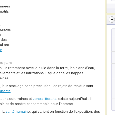
 années
gatifs
,
ignons
r
t des
qui ont
ne
.
 ou parce
s. Ils retombent avec la pluie dans la terre, les plans d’eau,
sellements et les infiltrations jusque dans les nappes
aines.
 leur stockage sans précaution, les rejets de résidus sont
ortante
.
eaux souterraines et
zones littorales
existe aujourd’hui : il
sainir, et de rendre consommable pour l’homme.
r la
santé humain
e, qui varient en fonction de l’exposition, des