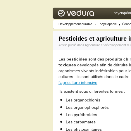
Encyclopéd
Développement durable
Encyclopédie
Écono
Pesticides et agriculture 
Article publié dans
Agriculture et développement du
Les
pesticides
sont des
produits ch
toxiques
développés afin de détruire l
organismes vivants indésirables pour l
cultures : ils sont utilisés dans le cadre
l'agriculture intensive
.
Ils existent sous différentes formes :
Les organochlorés
Les organophosphorés
Les pyréthroïdes
Les carbamates
Les phytosanitaires