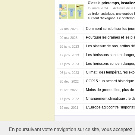
C'est le printemps, installe
19 mars 2024
Actualité de la 
Le frelon asiatique, une espèce i
sur tout l'hexagone. Le printemps
Comment sensibiliser les jeune
24 mai 2023
Pourquoi les graines et les pl
09 mai 2023
Les oiseaux de nos jardins dé
26 janv. 2023
Les hérissons sont en danger,
17 janv. 2023
Les hérissons sont en danger,
17 janv. 2023
Climat : des températures exc
06 janv. 2023
COP15 : un accord historique p
20 déc. 2022
Moins de grenouilles, plus d
11 oct. 2022
Changement climatique : le dé
17 janv. 2022
L'Europe agit contre l'importat
19 nov. 2021
En poursuivant votre navigation sur ce site, vous acceptez l
© Copyright 2024 Vedura. Tous droits réservés. Tou