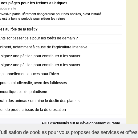
z vos pièges pour les frelons asiatiques
biodiversité
nvasive particulièrement dangereuse pour nos abeilles, s'est installé
 est la bonne période pour piéger les reines...
s au rôle de la forêt ?
ants sont essentiels pour les forêts de demain ?
clinent, notamment à cause de l'agriculture intensive
 signez une pétition pour contribuer à les sauver
 signez une pétition pour contribuer à les sauver
eptionnellement douces pour l'hiver
our la biodiversité, avec des faiblesses
e moustiques et de paludisme
clin des animaux entraîne le déclin des plantes
ion de produits issus de la déforestation
Plus d'actualités sur le développement durable
’utilisation de cookies pour vous proposer des services et offres
te reproduction même partielle est interdite.
Plan du site
.
A propos
.
Nous contacter
.
Mentio