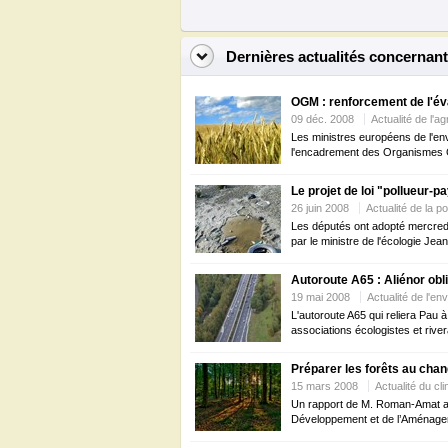
Dernières actualités concernant
OGM : renforcement de l'év
09 déc. 2008
Actualité de l'ag
Les ministres européens de l'e
l'encadrement des Organismes 
Le projet de loi "pollueur-
26 juin 2008
Actualité de la p
Les députés ont adopté mercredi 
par le ministre de l'écologie Jea
Autoroute A65 : Aliénor obl
19 mai 2008
Actualité de l'e
L'autoroute A65 qui reliera Pau à
associations écologistes et rivera
Préparer les forêts au cha
15 mars 2008
Actualité du clim
Un rapport de M. Roman-Amat a é
Développement et de l’Aménagemen