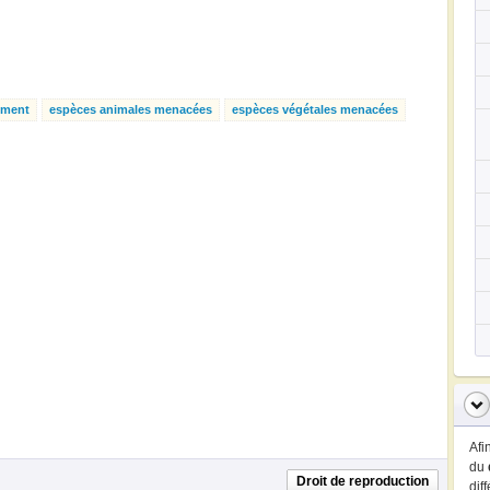
ement
espèces animales menacées
espèces végétales menacées
Afi
du
Droit de reproduction
dif