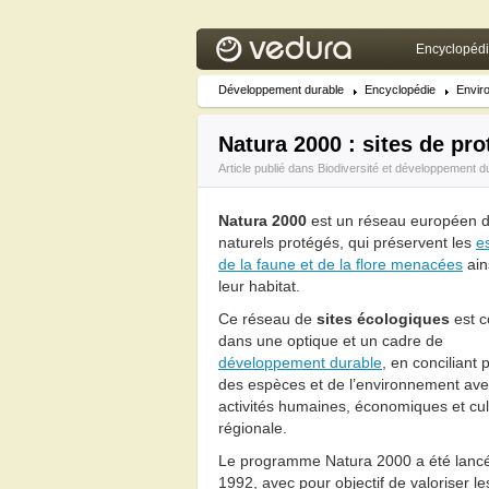
Encyclopéd
Développement durable
Encyclopédie
Envir
Natura 2000 : sites de pr
Article publié dans
Biodiversité et développement d
Natura 2000
est un réseau européen d
naturels protégés, qui préservent les
e
de la faune et de la flore menacées
ain
leur habitat.
Ce réseau de
sites écologiques
est 
dans une optique et un cadre de
développement durable
, en conciliant 
des espèces et de l’environnement av
activités humaines, économiques et cul
régionale.
Le programme Natura 2000 a été lanc
1992, avec pour objectif de valoriser le