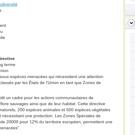
odiversité
e
ient
du
ite
irective
ng terme
Union
 sous-espèces menacées qui nécessitent une attention
é classés par les États de l’Union en tant que Zones de
blit un cadre pour les actions communautaires de
lore sauvages ainsi que de leur habitat. Cette directive
s naturels, 200 espèces animales et 500 espèces végétales
t nécessitant une protection. Les Zones Spéciales de
 de 20000 pour 12% du territoire européen, permettent une
 menacées".