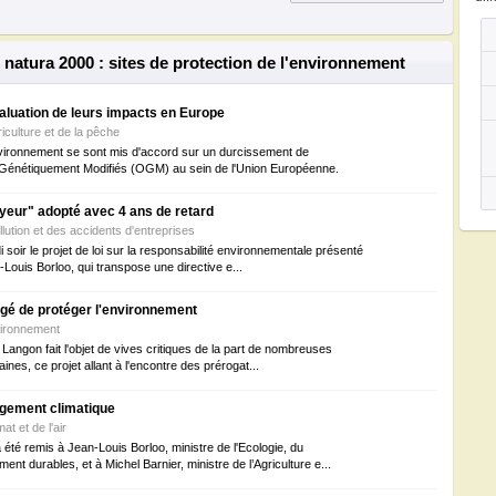
 natura 2000 : sites de protection de l'environnement
aluation de leurs impacts en Europe
riculture et de la pêche
nvironnement se sont mis d'accord sur un durcissement de
Génétiquement Modifiés (OGM) au sein de l'Union Européenne.
payeur" adopté avec 4 ans de retard
ollution et des accidents d'entreprises
soir le projet de loi sur la responsabilité environnementale présenté
n-Louis Borloo, qui transpose une directive e...
igé de protéger l'environnement
nvironnement
 Langon fait l'objet de vives critiques de la part de nombreuses
ines, ce projet allant à l'encontre des prérogat...
ngement climatique
at et de l'air
té remis à Jean-Louis Borloo, ministre de l'Ecologie, du
t durables, et à Michel Barnier, ministre de l’Agriculture e...