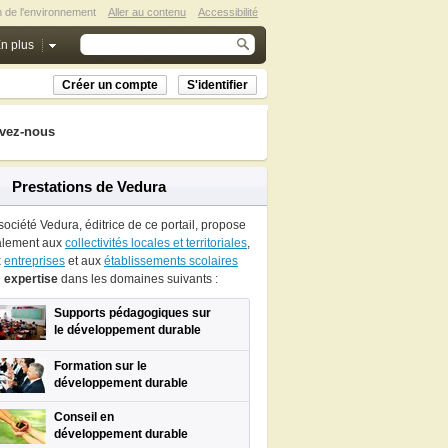
n de l'environnement
Aller au contenu
Accessibilité
n plus
Créer un compte
S'identifier
vez-nous
Prestations de Vedura
société Vedura, éditrice de ce portail, propose
alement aux
collectivités locales et territoriales
,
x
entreprises
et aux
établissements scolaires
n
expertise
dans les domaines suivants :
Supports pédagogiques sur
le développement durable
Formation sur le
développement durable
Conseil en
développement durable