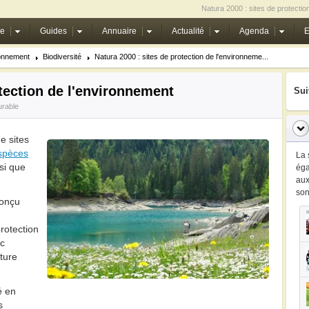
Natura 2000 : sites de protectio
ie
Guides
Annuaire
Actualité
Agenda
E
onnement
Biodiversité
Natura 2000 : sites de protection de l'environneme...
otection de l'environnement
Sui
urable
e sites
spèces
La 
si que
ég
au
so
conçu
protection
ec
ture
é en
s