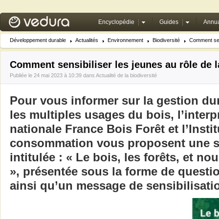
Encyclopédie
Guides
Annua
Développement durable
Actualités
Environnement
Biodiversité
Comment sens
Comment sensibiliser les jeunes au rôle de l
Publiée le 24 mai 2023 à 10:39 dans
Actualité de la biodiversité
Pour vous informer sur la gestion dur
les multiples usages du bois, l’inter
nationale France Bois Forêt et l’Instit
consommation vous proposent une sé
intitulée : « Le bois, les forêts, et no
», présentée sous la forme de questi
ainsi qu’un message de sensibilisati