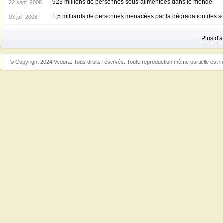
923 millions de personnes sous-alimentées dans le monde
22 sept. 2008
1,5 milliards de personnes menacées par la dégradation des s
03 juil. 2008
Plus d'
© Copyright 2024 Vedura. Tous droits réservés. Toute reproduction même partielle est in