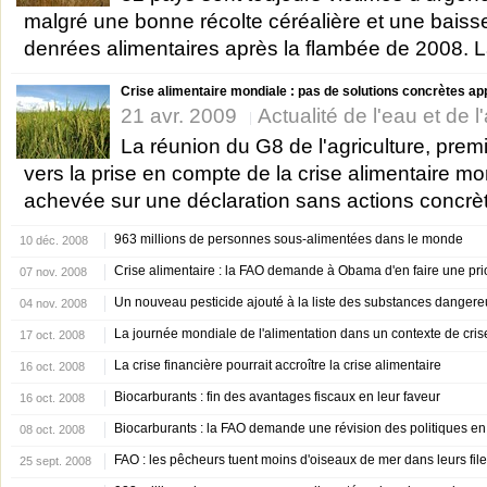
malgré une bonne récolte céréalière et une baiss
denrées alimentaires après la flambée de 2008. La
Crise alimentaire mondiale : pas de solutions concrètes ap
21 avr. 2009
Actualité de l'eau et de l
La réunion du G8 de l'agriculture, prem
vers la prise en compte de la crise alimentaire mon
achevée sur une déclaration sans actions concrète
963 millions de personnes sous-alimentées dans le monde
10 déc. 2008
Crise alimentaire : la FAO demande à Obama d'en faire une prio
07 nov. 2008
Un nouveau pesticide ajouté à la liste des substances danger
04 nov. 2008
La journée mondiale de l'alimentation dans un contexte de cris
17 oct. 2008
La crise financière pourrait accroître la crise alimentaire
16 oct. 2008
Biocarburants : fin des avantages fiscaux en leur faveur
16 oct. 2008
Biocarburants : la FAO demande une révision des politiques en 
08 oct. 2008
FAO : les pêcheurs tuent moins d'oiseaux de mer dans leurs file
25 sept. 2008