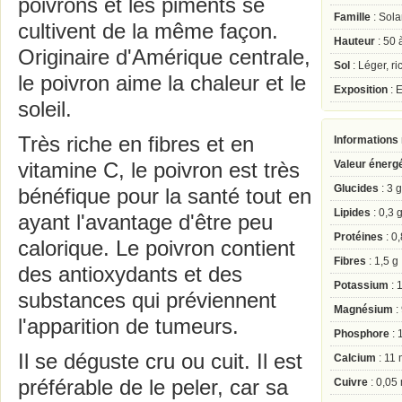
poivrons et les piments se
Famille
: Sol
cultivent de la même façon.
Hauteur
: 50 
Originaire d'Amérique centrale,
Sol
: Léger, r
le poivron aime la chaleur et le
Exposition
: E
soleil.
Très riche en fibres et en
Informations 
Valeur énerg
vitamine C, le poivron est très
Glucides
: 3 g
bénéfique pour la santé tout en
Lipides
: 0,3 
ayant l'avantage d'être peu
Protéines
: 0,
calorique. Le poivron contient
Fibres
: 1,5 g
des antioxydants et des
Potassium
: 
substances qui préviennent
Magnésium
:
l'apparition de tumeurs.
Phosphore
: 
Il se déguste cru ou cuit. Il est
Calcium
: 11
préférable de le peler, car sa
Cuivre
: 0,05