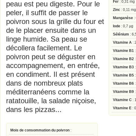
Fer
: 0,31 mg
peau est peu digeste. Pour le
Zinc
: 0,11 mg
peler, il suffit de passer le
Manganèse
:
poivron sous la grille du four et
Iode
: 0,7 µg
de le placer ensuite dans un
Sélénium
: 6,
linge humide. Sa peau se
Vitamine A
: 
décollera facilement. Le
Vitamine B1
:
poivron peut se déguster en
Vitamine B2
:
accompagnement, en entrée,
Vitamine B3
:
en condiment. Il est présent
Vitamine B5
:
dans de nombreux plats
Vitamine B6
:
méditerranéens comme la
Vitamine B9
:
ratatouille, la salade niçoise,
Vitamine C
: 
dans les pizzas...
Vitamine E
: 
Mois de consommation du poivron
: