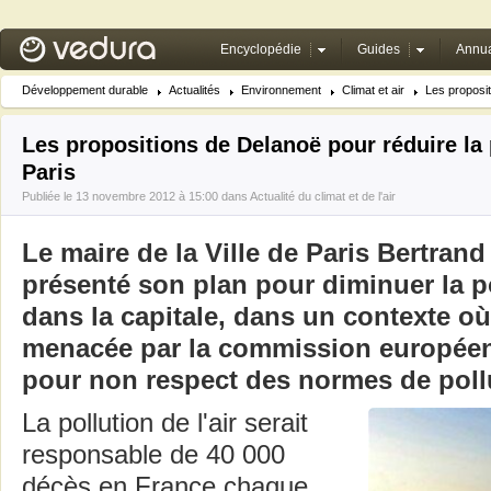
Encyclopédie
Guides
Annua
Développement durable
Actualités
Environnement
Climat et air
Les proposit
Les propositions de Delanoë pour réduire la p
Paris
Publiée le 13 novembre 2012 à 15:00 dans
Actualité du climat et de l'air
Le maire de la Ville de Paris Bertran
présenté son plan pour diminuer la po
dans la capitale, dans un contexte où
menacée par la commission europée
pour non respect des normes de pollut
La pollution de l'air serait
responsable de 40 000
décès en France chaque