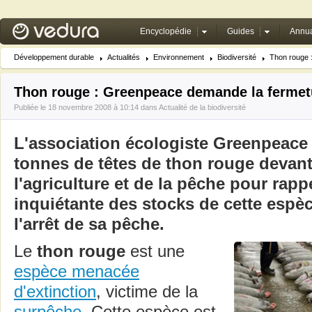
Encyclopédie
Guides
Annua
Développement durable
Actualités
Environnement
Biodiversité
Thon rouge 
Thon rouge : Greenpeace demande la fermet
Publiée le 18 novembre 2008 à 10:14 dans
Actualité de la biodiversité
L'association écologiste Greenpeace 
tonnes de têtes de thon rouge devant
l'agriculture et de la pêche pour rappe
inquiétante des stocks de cette espè
l'arrêt de sa pêche.
Le
thon rouge
est une
espèce menacée
d'extinction
, victime de la