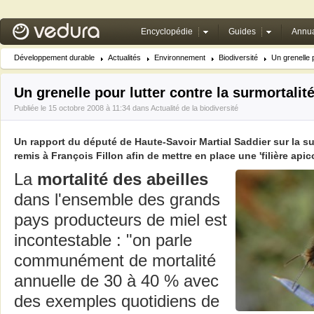
Encyclopédie
Guides
Annua
Développement durable
Actualités
Environnement
Biodiversité
Un grenelle p
Un grenelle pour lutter contre la surmortalité
Publiée le 15 octobre 2008 à 11:34 dans
Actualité de la biodiversité
Un rapport du député de Haute-Savoir Martial Saddier sur la sur
remis à François Fillon afin de mettre en place une 'filière apic
La
mortalité des abeilles
dans l'ensemble des grands
pays producteurs de miel est
incontestable : "on parle
communément de mortalité
annuelle de 30 à 40 % avec
des exemples quotidiens de