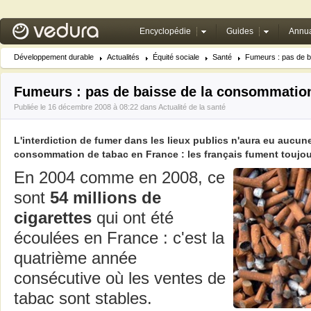
Encyclopédie
Guides
Annua
Développement durable
Actualités
Équité sociale
Santé
Fumeurs : pas de b
Fumeurs : pas de baisse de la consommation
Publiée le 16 décembre 2008 à 08:22 dans
Actualité de la santé
L'interdiction de fumer dans les lieux publics n'aura eu aucun
consommation de tabac en France : les français fument toujou
En 2004 comme en 2008, ce
sont
54 millions de
cigarettes
qui ont été
écoulées en France : c'est la
quatrième année
consécutive où les ventes de
tabac sont stables.