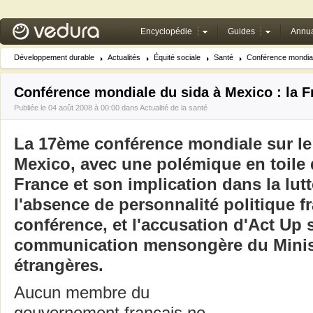
Encyclopédie
Guides
Annua
Développement durable
Actualités
Équité sociale
Santé
Conférence mondiale
Conférence mondiale du sida à Mexico : la 
Publiée le 04 août 2008 à 00:00 dans
Actualité de la santé
La 17ème conférence mondiale sur le 
Mexico, avec une polémique en toile 
France et son implication dans la lutt
l'absence de personnalité politique fr
conférence, et l'accusation d'Act Up 
communication mensongère du Minist
étrangères.
Aucun membre du