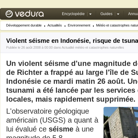
Encyclopédie
Guides
Annua
Développement durable
Actualités
Environnement
Météo et catastrophes natur
Violent séisme en Indonésie, risque de tsun
Publiée le 26 août 2008 à 00:00 dans
Actualité météo et catastrophes naturelles
Un violent séisme d'une magnitude de 
de Richter a frappé au large l'île de 
Indonésie ce mardi matin 26 août. Un
tsunami a été lancée par les services
locales, mais rapidement supprimée.
L'observatoire géologique
américain (USGS) a quant à
lui évalué ce
séisme
à une