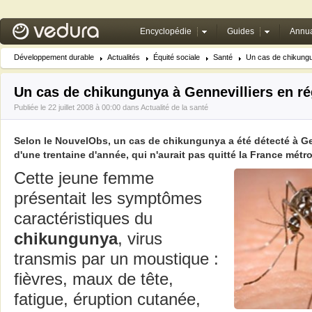
Encyclopédie
Guides
Annua
Développement durable
Actualités
Équité sociale
Santé
Un cas de chikungun
Un cas de chikungunya à Gennevilliers en ré
Publiée le 22 juillet 2008 à 00:00 dans
Actualité de la santé
Selon le NouvelObs, un cas de chikungunya a été détecté à G
d'une trentaine d'année, qui n'aurait pas quitté la France métr
Cette jeune femme
présentait les symptômes
caractéristiques du
chikungunya
, virus
transmis par un moustique :
fièvres, maux de tête,
fatigue, éruption cutanée,