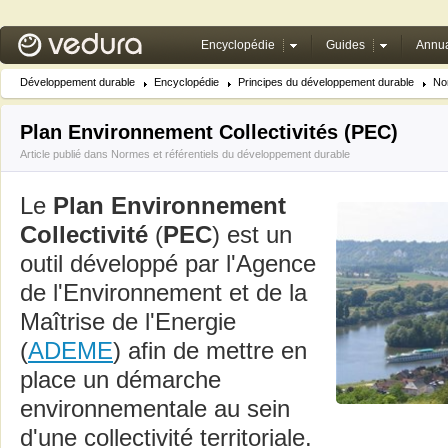
Encyclopédie
Guides
Annua
Développement durable
Encyclopédie
Principes du développement durable
Nor
Plan Environnement Collectivités (PEC)
Article publié dans
Normes et référentiels du développement durable
Le
Plan Environnement
Collectivité
(
PEC
) est un
outil développé par l'Agence
de l'Environnement et de la
Maîtrise de l'Energie
(
ADEME
) afin de mettre en
place un démarche
environnementale au sein
d'une collectivité territoriale.