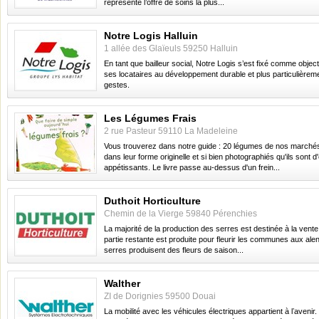
représente l’offre de soins la plus...
Notre Logis Halluin
1 allée des Glaïeuls 59250 Halluin
En tant que bailleur social, Notre Logis s’est fixé comme objecti
ses locataires au développement durable et plus particulièrem
gestes.
Les Légumes Frais
2 rue Pasteur 59110 La Madeleine
Vous trouverez dans notre guide : 20 légumes de nos marché
dans leur forme originelle et si bien photographiés qu'ils sont 
appétissants. Le livre passe au-dessus d'un frein...
Duthoit Horticulture
Chemin de la Vierge 59840 Pérenchies
La majorité de la production des serres est destinée à la vente a
partie restante est produite pour fleurir les communes aux ale
serres produisent des fleurs de saison...
Walther
ZI de Dorignies 59500 Douai
La mobilité avec les véhicules électriques appartient à lʼavenir.