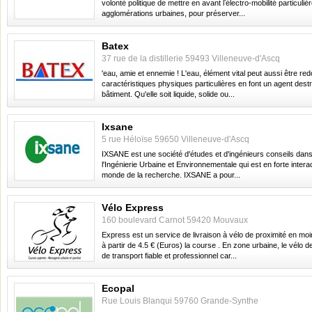
volonté politique de mettre en avant lʼélectro-mobilité particuli
agglomérations urbaines, pour préserver...
Batex
37 rue de la distillerie 59493 Villeneuve-d'Ascq
'eau, amie et ennemie ! L'eau, élément vital peut aussi être re
caractéristiques physiques particulières en font un agent destr
bâtiment. Qu'elle soit liquide, solide ou...
Ixsane
5 rue Héloïse 59650 Villeneuve-d'Ascq
IXSANE est une société d'études et d'ingénieurs conseils dan
l'Ingénierie Urbaine et Environnementale qui est en forte intera
monde de la recherche. IXSANE a pour...
Vélo Express
160 boulevard Carnot 59420 Mouvaux
Express est un service de livraison à vélo de proximité en mo
à partir de 4.5 € (Euros) la course . En zone urbaine, le vélo 
de transport fiable et professionnel car...
Ecopal
Rue Louis Blanqui 59760 Grande-Synthe