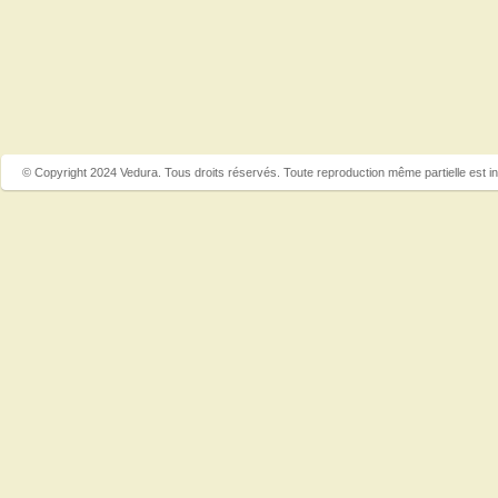
© Copyright 2024 Vedura. Tous droits réservés. Toute reproduction même partielle est in