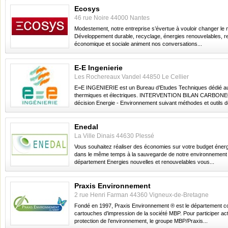
Ecosys
46 rue Noire 44000 Nantes
Modestement, notre entreprise s’évertue à vouloir changer le
Développement durable, recyclage, énergies renouvelables, re
économique et sociale animent nos conversations...
E-E Ingenierie
Les Rochereaux Vandel 44850 Le Cellier
E=E INGENIERIE est un Bureau d’Etudes Techniques dédié a
thermiques et électriques. INTERVENTION BILAN CARBONE®
décision Energie - Environnement suivant méthodes et outils de
Enedal
La Ville Dinais 44630 Plessé
Vous souhaitez réaliser des économies sur votre budget énergi
dans le même temps à la sauvegarde de notre environnement
département Energies nouvelles et renouvelables vous...
Praxis Environnement
2 rue Henri Farman 44360 Vigneux-de-Bretagne
Fondé en 1997, Praxis Environnement ® est le département co
cartouches d’impression de la société MBP. Pour participer ac
protection de l’environnement, le groupe MBP/Praxis...