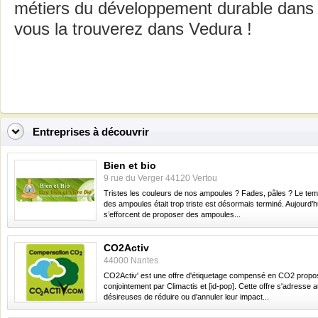
métiers du développement durable dans l
vous la trouverez dans Vedura !
Entreprises à découvrir
Bien et bio
9 rue du Verger 44120 Vertou
Tristes les couleurs de nos ampoules ? Fades, pâles ? Le tem
des ampoules était trop triste est désormais terminé. Aujourd’hu
s’efforcent de proposer des ampoules...
CO2Activ
44000 Nantes
CO2Activ' est une offre d'étiquetage compensé en CO2 prop
conjointement par Climactis et [id-pop]. Cette offre s'adresse 
désireuses de réduire ou d'annuler leur impact...