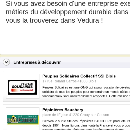
Si vous avez besoin d'une entreprise ex
métiers du développement durable dans l
vous la trouverez dans Vedura !
Entreprises à découvrir
Peuples Solidaires Collectif SSI Blois
17 rue Roland Garros 41000 Blois
Peuples Solidaires est une ONG qui a pour vocation le dével
solidaire de tous les peuples pour construire un monde où les 
fondamentaux sont universellement respectés. Cette mission s
Pépinières Bauchery
place de l'Eglise 41220 Crouy-sur-Cosson
Bienvenue sur le site des Pépinières BAUCHERY, producteur
depuis 1904 ! Nous livrons dans toute la France et vous prop
gamme complète de végétaux pour l’aménagement de vos...