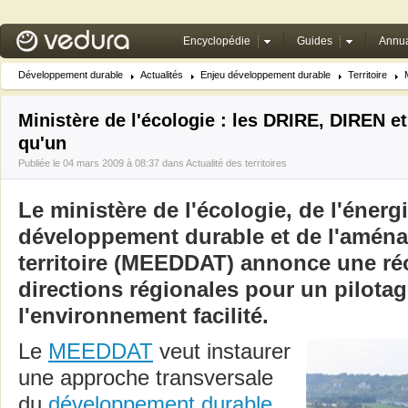
Encyclopédie
Guides
Annua
Développement durable
Actualités
Enjeu développement durable
Territoire
Ministère de l'écologie : les DRIRE, DIREN e
qu'un
Publiée le 04 mars 2009 à 08:37 dans
Actualité des territoires
Le ministère de l'écologie, de l'énerg
développement durable et de l'amén
territoire (MEEDDAT) annonce une ré
directions régionales pour un pilota
l'environnement facilité.
Le
MEEDDAT
veut instaurer
une approche transversale
du
développement durable