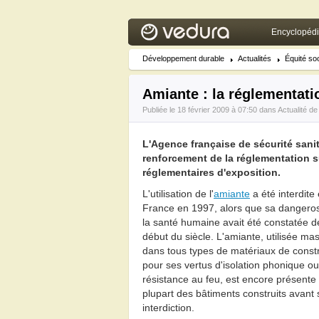
Encyclopéd
Développement durable
Actualités
Équité soc
Amiante : la réglementatio
Publiée le 18 février 2009 à 07:50 dans
Actualité de
L'Agence française de sécurité sani
renforcement de la réglementation s
réglementaires d'exposition.
L'utilisation de l'
amiante
a été interdite
France en 1997, alors que sa dangeros
la santé humaine avait été constatée d
début du siècle. L'amiante, utilisée m
dans tous types de matériaux de const
pour ses vertus d'isolation phonique ou
résistance au feu, est encore présente
plupart des bâtiments construits avant
interdiction.