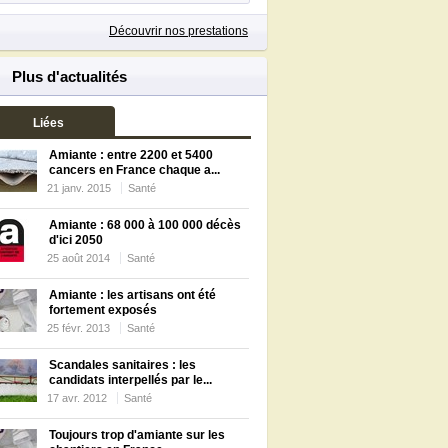
Découvrir nos prestations
Plus d'actualités
Liées
Amiante : entre 2200 et 5400
cancers en France chaque a...
21 janv. 2015
Santé
Amiante : 68 000 à 100 000 décès
d'ici 2050
25 août 2014
Santé
Amiante : les artisans ont été
fortement exposés
25 févr. 2013
Santé
Scandales sanitaires : les
candidats interpellés par le...
17 avr. 2012
Santé
Toujours trop d'amiante sur les