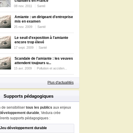
chantiers en France
08 nov. 2011
Santé
Amiante : un dirigeant d'entreprise
mis en examen
25 nov. 2009
Santé
Le seuil d'exposition à l'amiante
encore trop élevé
17 sept. 2009
Santé
Scandale de l'amiante : les veuves
attendent toujours u...
15 avr. 2009
Pollution et acciden...
Plus d'actualités
Supports pédagogiques
n de sensibiliser
tous les publics
aux enjeux
développement durable
, Vedura crée
férents supports pédagogiques :
Jeu développement durable