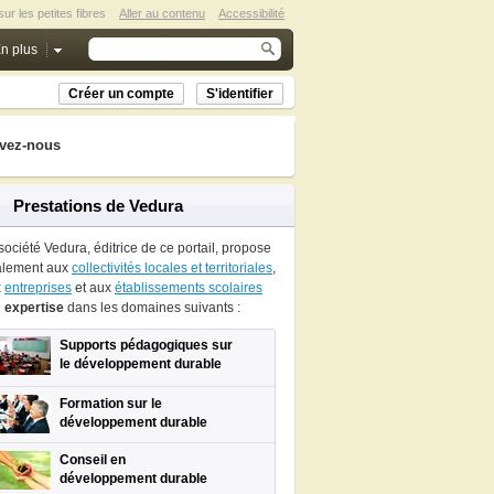
ur les petites fibres
Aller au contenu
Accessibilité
n plus
Créer un compte
S'identifier
vez-nous
Prestations de Vedura
société Vedura, éditrice de ce portail, propose
alement aux
collectivités locales et territoriales
,
x
entreprises
et aux
établissements scolaires
n
expertise
dans les domaines suivants :
Supports pédagogiques sur
le développement durable
Formation sur le
développement durable
Conseil en
développement durable