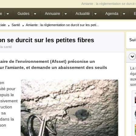
Amiante : la réglementation se durcit s
ie
Guides
Annuaire
Actualité
Agenda
E
iale
Santé
Amiante : la réglementation se durcit sur les peti...
n se durcit sur les petites fibres
Sui
 la santé
taire de l'environnement (Afsset) préconise un
ur l'amiante, et demande un abaissement des seuils
La 
ég
au
 en
so
ité pour
epuis le
assivement
ruction
 sa
 dans la
 son