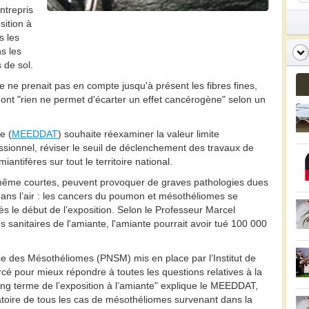
ntrepris
sition à
s les
s les
 de sol.
 ne prenait pas en compte jusqu'à présent les fibres fines,
dont "rien ne permet d'écarter un effet cancérogène" selon un
e (
MEEDDAT
) souhaite réexaminer la valeur limite
essionnel, réviser le seuil de déclenchement des travaux de
ntifères sur tout le territoire national.
 même courtes, peuvent provoquer de graves pathologies dues
 dans l’air : les cancers du poumon et mésothéliomes se
 le début de l’exposition. Selon le Professeur Marcel
sanitaires de l'amiante, l'amiante pourrait avoir tué 100 000
e des Mésothéliomes (PNSM) mis en place par l’Institut de
orcé pour mieux répondre à toutes les questions relatives à la
ong terme de l’exposition à l’amiante" explique le MEEDDAT,
toire de tous les cas de mésothéliomes survenant dans la