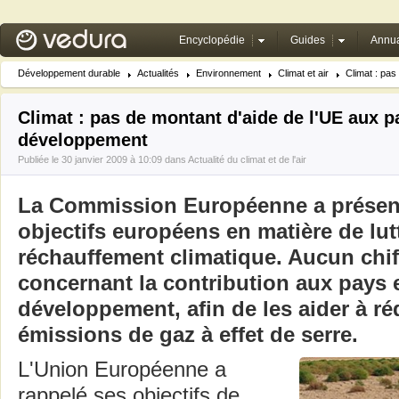
Encyclopédie
Guides
Annua
Développement durable
Actualités
Environnement
Climat et air
Climat : pas
Climat : pas de montant d'aide de l'UE aux p
développement
Publiée le 30 janvier 2009 à 10:09 dans
Actualité du climat et de l'air
La Commission Européenne a présenté
objectifs européens en matière de lut
réchauffement climatique. Aucun chif
concernant la contribution aux pays 
développement, afin de les aider à ré
émissions de gaz à effet de serre.
L'Union Européenne a
rappelé ses objectifs de