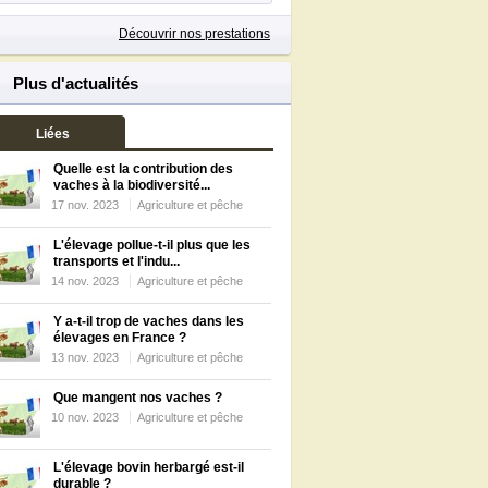
Découvrir nos prestations
Plus d'actualités
Liées
Quelle est la contribution des
vaches à la biodiversité...
17 nov. 2023
Agriculture et pêche
L'élevage pollue-t-il plus que les
transports et l'indu...
14 nov. 2023
Agriculture et pêche
Y a-t-il trop de vaches dans les
élevages en France ?
13 nov. 2023
Agriculture et pêche
Que mangent nos vaches ?
10 nov. 2023
Agriculture et pêche
L'élevage bovin herbargé est-il
durable ?