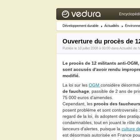
Encyclopéd
Développement durable
Actualités
Environn
Ouverture du procès de 1
Publiée le 10 juillet 2008 à 00:00 dans
Actualité de l
Le procès de 12 militants anti-OGM, 
sont accusés d'avoir rendu improp
modifié.
La loi sur les
OGM
considère désormai
de fauchage
, passible de 2 ans de pri
75 000 euros d'amendes.
Cependant, les
procès des faucheur
posent problème et sont controversés 
regard de la loi, ils adoptent des pratiq
condamnables, tout en jouant le rôle d
lanceurs d'alertes, puisque la
culture 
est désormais autorisée en France pou