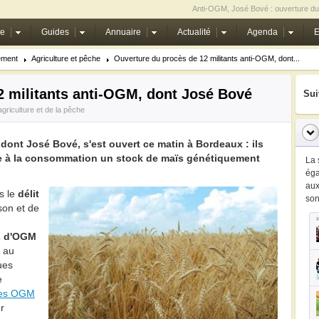
Anti-OGM, José Bové : ouverture d
ie
Guides
Annuaire
Actualité
Agenda
E
ement
Agriculture et pêche
Ouverture du procès de 12 militants anti-OGM, dont...
2 militants anti-OGM, dont José Bové
Sui
'agriculture et de la pêche
dont José Bové, s'est ouvert ce matin à Bordeaux : ils
re à la consommation un stock de maïs génétiquement
La 
ég
au
s le
délit
so
son et de
s d'OGM
: au
ues
e
des OGM
r