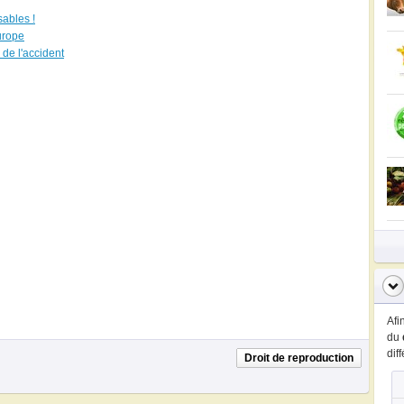
ables !
urope
 de l'accident
Afi
du
dif
Droit de reproduction