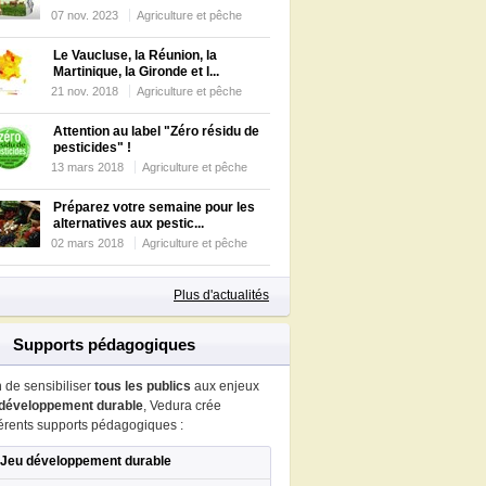
07 nov. 2023
Agriculture et pêche
Le Vaucluse, la Réunion, la
Martinique, la Gironde et l...
21 nov. 2018
Agriculture et pêche
Attention au label "Zéro résidu de
pesticides" !
13 mars 2018
Agriculture et pêche
Préparez votre semaine pour les
alternatives aux pestic...
02 mars 2018
Agriculture et pêche
Plus d'actualités
Supports pédagogiques
n de sensibiliser
tous les publics
aux enjeux
développement durable
, Vedura crée
férents supports pédagogiques :
Jeu développement durable