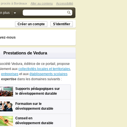
u procès à Bordeaux
Aller au contenu
Accessibilité
n plus
Créer un compte
S'identifier
vez-nous
Prestations de Vedura
société Vedura, éditrice de ce portail, propose
alement aux
collectivités locales et territoriales
,
x
entreprises
et aux
établissements scolaires
n
expertise
dans les domaines suivants :
Supports pédagogiques sur
le développement durable
Formation sur le
développement durable
Conseil en
développement durable