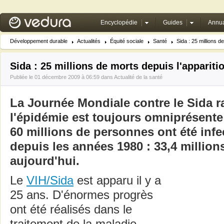
Encyclopédie
Guides
Annua
Développement durable
Actualités
Équité sociale
Santé
Sida : 25 millions de
Sida : 25 millions de morts depuis l'appariti
Publiée le 01 décembre 2009 à 06:59 dans
Actualité de la santé
La Journée Mondiale contre le Sida r
l'épidémie est toujours omniprésent
60 millions de personnes ont été infe
depuis les années 1980 : 33,4 millions
aujourd'hui.
Le
VIH/Sida
est apparu il y a
25 ans. D'énormes progrès
ont été réalisés dans le