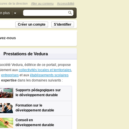
ures de la direction
Aller au contenu
Accessibilité
n plus
Créer un compte
S'identifier
vez-nous
Prestations de Vedura
société Vedura, éditrice de ce portail, propose
alement aux
collectivités locales et territoriales
,
x
entreprises
et aux
établissements scolaires
n
expertise
dans les domaines suivants :
Supports pédagogiques sur
le développement durable
Formation sur le
développement durable
Conseil en
développement durable