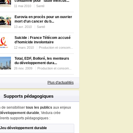
condamné pour "faute inexcus...
11 mai 2010
Santé
Eurovia en procès pour un ouvrier
mort d'un cancer du b...
13 avr. 2010
Santé
Suicide : France Télécom accusé
d'homicide involontaire
12 mars 2010
Production et consom...
Total, EDF, Bolloré, les menteurs
du développement dura...
26 nov. 2009
Production et consom...
Plus d'actualités
Supports pédagogiques
n de sensibiliser
tous les publics
aux enjeux
développement durable
, Vedura crée
férents supports pédagogiques :
Jeu développement durable