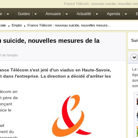
France Télécom : nouveau suicide, nouvelles mes
ie
Guides
Annuaire
Actualité
Agenda
E
iale
Emploi
France Télécom : nouveau suicide, nouvelles mesure...
 suicide, nouvelles mesures de la
Sui
é de l'emploi
La 
ance Télécom s'est jeté d'un viaduc en Haute-Savoie,
ég
 dans l'entreprise. La direction a décidé d'arrêter les
au
so
élécom en
t père de
nonçant
ice le
ait
ement du
ssionnels