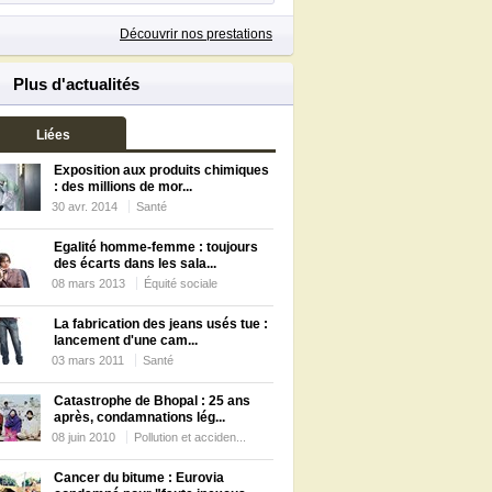
Découvrir nos prestations
Plus d'actualités
Liées
Exposition aux produits chimiques
: des millions de mor...
30 avr. 2014
Santé
Egalité homme-femme : toujours
des écarts dans les sala...
08 mars 2013
Équité sociale
La fabrication des jeans usés tue :
lancement d'une cam...
03 mars 2011
Santé
Catastrophe de Bhopal : 25 ans
après, condamnations lég...
08 juin 2010
Pollution et acciden...
Cancer du bitume : Eurovia