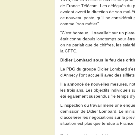
de France Télécom. Les délégués du 
avaient averti la direction de son mal-ê
ce nouveau poste, qu'il ne considérait 
comme "son métier".
"C'est honteux. Il travaillait sur un plat
était connu depuis longtemps pour être 
on ne parlait que de chiffres, les salari
la CFTC.
Didier Lombard sous le feu des crit
Le PDG du groupe Didier Lombard s'est
d'Annecy l'ont accueilli avec des sifflet
Il a annoncé de nouvelles mesures, no
les trois ans. Les objectifs individuels 
été également suspendus "le temps d'y 
L'inspection du travail mène une enquêt
démission de Didier Lombard. Le minis
d'accélérer les négociations sur la pré
situation est plus que tendue à France