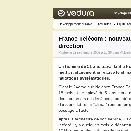
Encyclopéd
Développement durable
Actualités
Équité soc
France Télécom : nouveau
direction
Publiée le 29 septembre 2009 à 10:30 dans
Actualit
Un homme de 51 ans travaillant à Fr
mettant clairement en cause le climat
mutations systématiques.
C'est le 24ème suicide chez France T
18 mois. Un employé de 51ans marié e
deux enfants a mis fin à ses jours, dé
dans une lettre un "climat" rendant prop
passage à l'acte.
Après la fermeture de son service, il av
intégré il y a quelques mois le départ
1016, numéro destiné aux clients profe