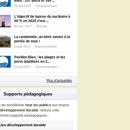
Bleu : 107 ports et 395 ...
23 mai 2019
Environnement
L'objectif de baisse du nucléaire à
50 % en 2025 n'est ...
08 nov. 2017
Énergie
La randonnée, un loisir nature à la
portée de tous !
16 juin 2017
Environnement
Pavillon Bleu : les plages et les
ports labellisés en 2...
23 mai 2017
Environnement
Plus d'actualités
Supports pédagogiques
n de sensibiliser
tous les publics
aux enjeux
développement durable
, Vedura crée
férents supports pédagogiques :
Jeu développement durable