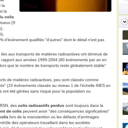
 la
t la
u colis
tueux (9
),
),
% d'événement qualifiés "d'autres" dont le détail n'est pas
 liés aux transports de matières radioactives ont diminué de
r rapport aux années 1999-2004 (80 évènements par an en
rs que le nombre de transports reste globalement stable"
rts de matières radioactives, peu sont classés comme
nts" (10 évènements classés au niveau 1 de l'échelle INES en
s ont été gérées sans risque pour la population ou
'IRSN, des
colis radioactifs perdus
sont toujours dans la
nt de colis
peuvent avoir "des conséquences significatives"
colis
lors de la manutention ou les défauts d'arrimages
ntrôle des opérateurs travaillant dans les sociétés