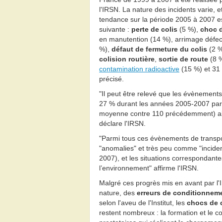
l'IRSN. La nature des incidents varie, et
tendance sur la période 2005 à 2007 es
suivante :
perte de colis
(5 %),
choc d
en manutention (14 %), arrimage défec
%),
défaut de fermeture du colis
(2 %
colision routière
,
sortie de route
(8 %
contamination radioactive
(15 %) et 31 
précisé.
"Il peut être relevé que les évènements
27 % durant les années 2005-2007 pa
moyenne contre 110 précédemment) alo
déclare l'IRSN.
"Parmi tous ces évènements de transpo
"anomalies" et très peu comme "incide
2007), et les situations correspondante
l’environnement" affirme l'IRSN.
Malgré ces progrès mis en avant par l
nature, des
erreurs de conditionneme
selon l'aveu de l'Institut, les
chocs de 
restent nombreux : la formation et le co