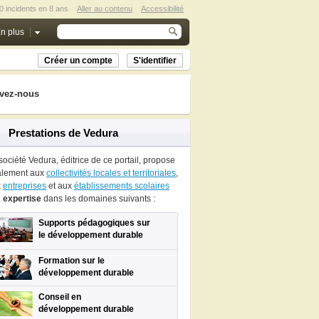
0 incidents en 8 ans
Aller au contenu
Accessibilité
n plus
Créer un compte
S'identifier
vez-nous
Prestations de Vedura
société Vedura, éditrice de ce portail, propose
alement aux
collectivités locales et territoriales
,
x
entreprises
et aux
établissements scolaires
n
expertise
dans les domaines suivants :
Supports pédagogiques sur
le développement durable
Formation sur le
développement durable
Conseil en
développement durable