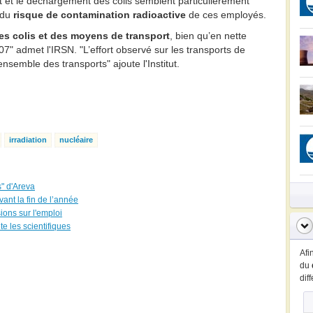
nt et le déchargement des colis semblent particulièrement
d du
risque de contamination radioactive
de ces employés.
es colis et des moyens de transport
, bien qu’en nette
7" admet l'IRSN. "L’effort observé sur les transports de
ensemble des transports" ajoute l'Institut.
irradiation
nucléaire
s" d'Areva
ant la fin de l’année
ions sur l'emploi
e les scientifiques
Afi
du
dif