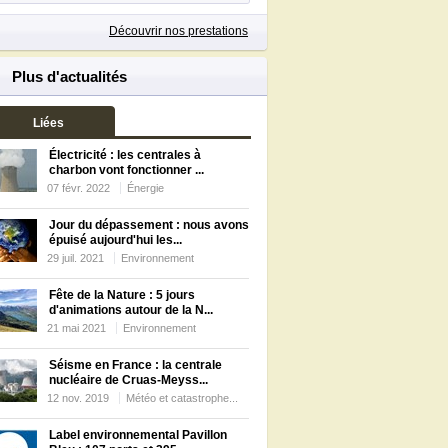
Découvrir nos prestations
Plus d'actualités
Liées
Électricité : les centrales à
charbon vont fonctionner ...
07 févr. 2022
Énergie
Jour du dépassement : nous avons
épuisé aujourd'hui les...
29 juil. 2021
Environnement
Fête de la Nature : 5 jours
d'animations autour de la N...
21 mai 2021
Environnement
Séisme en France : la centrale
nucléaire de Cruas-Meyss...
12 nov. 2019
Météo et catastrophe...
Label environnemental Pavillon