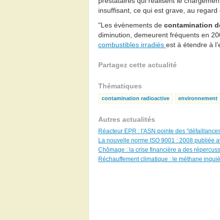
prestataires qui réalisent le chargeme
insuffisant, ce qui est grave, au regar
"Les évènements de
contamination d
diminution, demeurent fréquents en 200
combustibles irradiés
est à étendre à l’
Partagez cette actualité
Thématiques
contamination radioactive
environnement
Autres actualités
Réacteur EPR : l'ASN pointe des "défaillance
La nouvelle norme ISO 9001 : 2008 publiée av
Chômage : la crise financière a des répercuss
Réchauffement climatique : le méthane inquièt