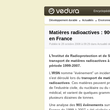
Encyclopéd
Développement durable
Actualités
Environn
Matières radioactives : 9
en France
Publiée le 28 octobre 2008 à 09:29 dans
Actualité 
L'Institut de Radioprotection et de 
transport de matières radioactives à
période 1999-2007.
L'
IRSN
nomme "événement" un inciden
s'est déroulé lors du
transport de mat
radioactives
. Ces matières peuvent pr
de l'industrie civile, du nucléaire ou du
médical, et varient de quelques gramm
plusieurs dizaines de tonnes.
Une analyse des
901 évènements
sur
France de 1999 à 2007 a été réalisée 