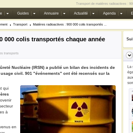
Transport de matières radioactives : 90
ie
Guides
Annuaire
Actualité
Agenda
E
ement
Transport
Matières radioactives : 900 000 colis transportés ...
00 000 colis transportés chaque année
Sui
des transports
La 
Sûreté Nucléaire (IRSN) a publié un bilan des incidents de
ég
 usage civil. 901 "événements" ont été recensés sur la
au
so
t qui
ières
ovenir
 secteur
es à
venus en
par