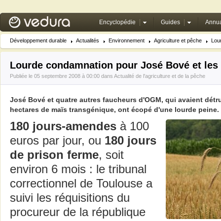
Encyclopédie
Guides
Annua
Développement durable
Actualités
Environnement
Agriculture et pêche
Lou
Lourde condamnation pour José Bové et les
Publiée le 05 septembre 2008 à 00:00 dans
Actualité de l'agriculture et de la pêche
José Bové et quatre autres faucheurs d'OGM, qui avaient détrui
hectares de maïs transgénique, ont écopé d'une lourde peine.
180 jours-amendes
à 100
euros par jour, ou
180 jours
de prison ferme
, soit
environ 6 mois : le tribunal
correctionnel de Toulouse a
suivi les réquisitions du
procureur de la république