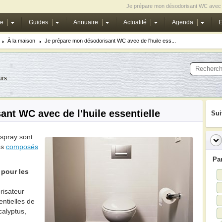
Je prépare mon désodorisant WC avec de
ie
Guides
Annuaire
Actualité
Agenda
E
À la maison
Je prépare mon désodorisant WC avec de l'huile ess...
urs
nt WC avec de l'huile essentielle
Sui
 spray sont
es
composés
Pa
 pour les
risateur
entielles de
calyptus,