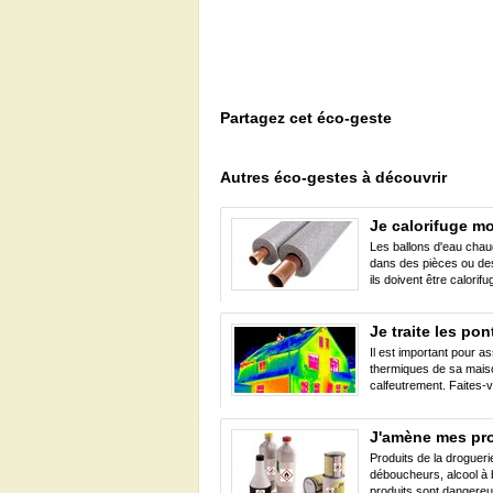
Partagez cet éco-geste
Autres éco-gestes à découvrir
Je calorifuge m
Les ballons d'eau chau
dans des pièces ou des
ils doivent être calorifu
Je traite les p
Il est important pour a
thermiques de sa maison
calfeutrement. Faites-v
J'amène mes pro
Produits de la drogueri
déboucheurs, alcool à b
produits sont dangereux