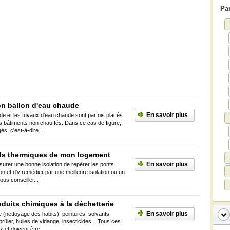
Par
on ballon d'eau chaude
En savoir plus
de et les tuyaux d'eau chaude sont parfois placés
 bâtiments non chauffés. Dans ce cas de figure,
gés, c'est-à-dire...
onts thermiques de mon logement
En savoir plus
ssurer une bonne isolation de repérer les ponts
 et d'y remédier par une meilleure isolation ou un
ous conseiller...
duits chimiques à la déchetterie
En savoir plus
e (nettoyage des habits), peintures, solvants,
rûler, huiles de vidange, insecticides... Tous ces
 et doivent être...