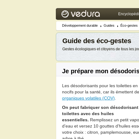
Encyclopéd
Développement durable
Guides
Éco-gestes
Guide des éco-gestes
Gestes écologiques et citoyens de tous les jo
Je prépare mon désodorisa
Les désodorisants pour les toilettes en
nocifs pour la santé, car ils émettent d
organiques volatiles (COV)
.
On peut fabriquer son désodorisant
toilettes avec des huiles
essentielles.
Remplissez un petit vapo
d'eau et versez 10 gouttes d'huiles ess
votre choix : citron, pamplemousse, eu
arbre à thé...