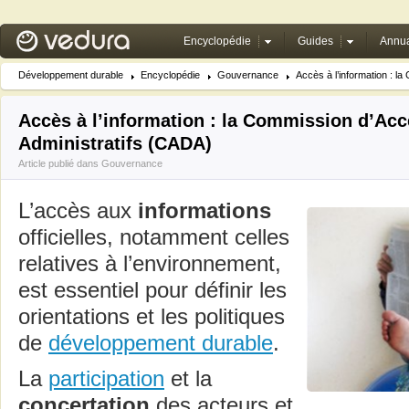
Encyclopédie
Guides
Annua
Développement durable
Encyclopédie
Gouvernance
Accès à l’information : l
Accès à l’information : la Commission d’A
Administratifs (CADA)
Article publié dans
Gouvernance
L’accès aux
informations
officielles, notamment celles
relatives à l’environnement,
est essentiel pour définir les
orientations et les politiques
de
développement durable
.
La
participation
et la
concertation
des acteurs et