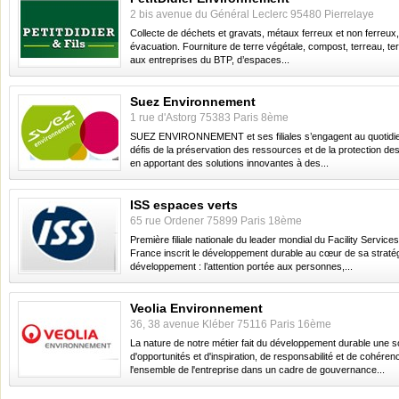
2 bis avenue du Général Leclerc 95480 Pierrelaye
Collecte de déchets et gravats, métaux ferreux et non ferreux, t
évacuation. Fourniture de terre végétale, compost, terreau, t
aux entreprises du BTP, d’espaces...
Suez Environnement
1 rue d'Astorg 75383 Paris 8ème
SUEZ ENVIRONNEMENT et ses filiales s’engagent au quotidien
défis de la préservation des ressources et de la protection 
en apportant des solutions innovantes à des...
ISS espaces verts
65 rue Ordener 75899 Paris 18ème
Première filiale nationale du leader mondial du Facility Service
France inscrit le développement durable au cœur de sa straté
développement : l’attention portée aux personnes,...
Veolia Environnement
36, 38 avenue Kléber 75116 Paris 16ème
La nature de notre métier fait du développement durable une 
d'opportunités et d'inspiration, de responsabilité et de cohéren
l'ensemble de l'entreprise dans un cadre de gouvernance...