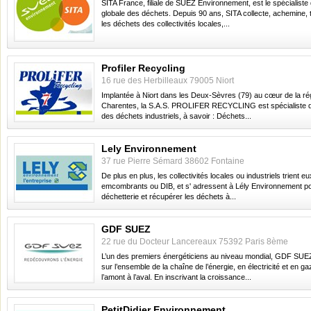
SITA France, filiale de SUEZ Environnement, est le spécialiste 
globale des déchets. Depuis 90 ans, SITA collecte, achemine, tr
les déchets des collectivités locales,...
Profiler Recycling
16 rue des Herbilleaux 79005 Niort
Implantée à Niort dans les Deux-Sèvres (79) au cœur de la ré
Charentes, la S.A.S. PROLIFER RECYCLING est spécialiste 
des déchets industriels, à savoir : Déchets...
Lely Environnement
37 rue Pierre Sémard 38602 Fontaine
De plus en plus, les collectivités locales ou industriels trient
emcombrants ou DIB, et s' adressent à Lély Environnement po
déchetterie et récupérer les déchets à...
GDF SUEZ
22 rue du Docteur Lancereaux 75392 Paris 8ème
L’un des premiers énergéticiens au niveau mondial, GDF SUE
sur l’ensemble de la chaîne de l’énergie, en électricité et en ga
l’amont à l’aval. En inscrivant la croissance...
PetitDidier Environnement