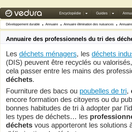
Encyclopédie
Guides
Annua
Développement durable
Annuaire
Annuaire élimination des nuisances
Annuaire
Annuaire des professionnels du tri des déch
Les
déchets ménagers
, les
déchets indu
(DIS) peuvent être recyclés ou valorisés,
cela passer entre les mains des profess
déchets
.
Fourniture des bacs ou
poubelles de tri
,
encore formation des citoyens ou du publ
bonnes habitudes de tri à adopter par l’id
les types de déchets… les
professionne
déchets
vous apporteront les solutions 