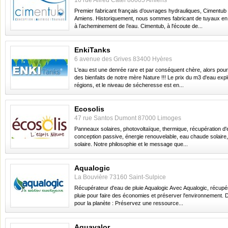
16 rue Alfred Catel 80005 Amiens
Premier fabricant français d’ouvrages hydrauliques, Cimentub 
Amiens. Historiquement, nous sommes fabricant de tuyaux en
à l’acheminement de l’eau. Cimentub, à l'écoute de...
EnkiTanks
6 avenue des Grives 83400 Hyères
L'eau est une denrée rare et par conséquent chère, alors pour
des bienfaits de notre mère Nature !!! Le prix du m3 d'eau exp
régions, et le niveau de sécheresse est en...
Ecosolis
47 rue Santos Dumont 87000 Limoges
Panneaux solaires, photovoltaïque, thermique, récupération d'e
conception passive, énergie renouvelable, eau chaude solaire, é
solaire. Notre philosophie et le message que...
Aqualogic
La Bouvière 73160 Saint-Sulpice
Récupérateur d'eau de pluie Aqualogic Avec Aqualogic, récupé
pluie pour faire des économies et préserver l'environnement. 
pour la planète : Préservez une ressource...
Aquavalor