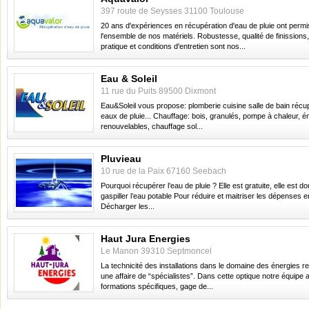
397 route de Seysses 31100 Toulouse
20 ans d'expériences en récupération d'eau de pluie ont permi
l'ensemble de nos matériels. Robustesse, qualité de finission
pratique et conditions d'entretien sont nos...
Eau & Soleil
11 rue du Puits 89500 Dixmont
Eau&Soleil vous propose: plomberie cuisine salle de bain récu
eaux de pluie... Chauffage: bois, granulés, pompe à chaleur, é
renouvelables, chauffage sol...
Pluvieau
10 rue de la Paix 67160 Seebach
Pourquoi récupérer l’eau de pluie ? Elle est gratuite, elle est 
gaspiller l’eau potable Pour réduire et maitriser les dépenses 
Décharger les...
Haut Jura Energies
Le Manon 39310 Septmoncel
La technicité des installations dans le domaine des énergies r
une affaire de “spécialistes”. Dans cette optique notre équipe a
formations spécifiques, gage de...