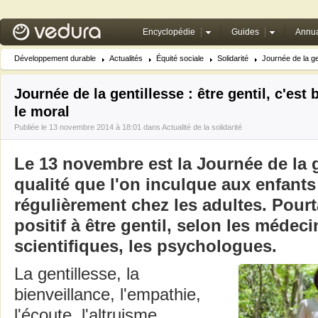
Encyclopédie
Guides
Annua
Développement durable
Actualités
Équité sociale
Solidarité
Journée de la gen
Journée de la gentillesse : être gentil, c'est 
le moral
Publiée le 13 novembre 2014 à 18:01 dans
Actualité de la solidarité
Le 13 novembre est la Journée de la 
qualité que l'on inculque aux enfants
régulièrement chez les adultes. Pourta
positif à être gentil, selon les médeci
scientifiques, les psychologues.
La gentillesse, la
bienveillance, l'empathie,
l'écoute, l'altruisme,