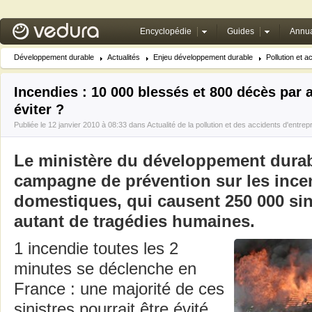
Encyclopédie
Guides
Annua
Développement durable
Actualités
Enjeu développement durable
Pollution et a
Incendies : 10 000 blessés et 800 décès par
éviter ?
Publiée le 12 janvier 2010 à 08:33 dans
Actualité de la pollution et des accidents d'entrep
Le ministère du développement durab
campagne de prévention sur les ince
domestiques, qui causent 250 000 sini
autant de tragédies humaines.
1 incendie toutes les 2
minutes se déclenche en
France : une majorité de ces
sinistres pourrait être évité