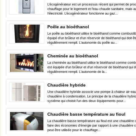
L’écogénérateur est un processus récent qui permet de prod
chauffage pour le logement et l’eau chaude sanitaire, mais a
l’électricité. L’écogénérateur fonctionne au gaz...
Poêle au bioéthanol
Le poêle au bioéthanol utilise le bioéthanol comme combustibl
équipé d’un brûleur et d’un réservoir de bioéthanol qui doit êt
régulièrement rempli. L'autonomie du poêle au...
Cheminée au bioéthanol
La cheminée au bioéthanol utilise le bioéthanol comme combus
est équipée d’un brûleur et d’un réservoir de bioéthanol qui do
régulièrement rempli. L'autonomie de la...
Chaudière hybride
Une chaudière hybride associe une pompe à chaleur air-eau
chaudière à condensation. Le principe de la chaudière hybri
système qui choisit l’un des deux équipements pour...
Chaudière basse température au fioul
La chaudière basse température au fioul est une chaudière 
faire des économies d’énergie par rapport à une chaudière cl
peut être utilisée pour le chauffage...