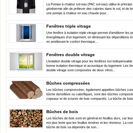
La Pompe à chaleur sol-eau (PAC sol-eau) utilise le principe 
géothermie afin de prélever des calories dans le sol, et de les
une pompe à chaleur en eau chaude pour...
Fenêtres triple vitrage
Une fenêtre à isolation triple vitrage permet d’améliorer les
énergétiques d’un logement, en diminuant les déperditions é
en améliorant le confort thermique....
Fenêtres double vitrage
L’isolation double vitrage pour les fenêtres est indispensabl
bonne isolation thermique et acoustique du logement. Les fe
double vitrage sont composées de deux vitres...
Bûches compressées
Les bûches compressées, également appelées bûches con
bûche densifiées ou calorifiques, sont des bûches composé
copeaux et de sciures de bois compactés. La bûche de bois.
Bûches de bois
Les bûches de bois sont en général en feuillus durs, car le
est plus lente que les feuillus tendres et les résineux. La c
bûche de bois va dépendre de son...