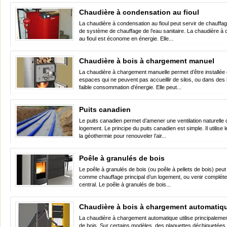
Chaudière à condensation au fioul
La chaudière à condensation au fioul peut servir de chauffag
de système de chauffage de l’eau sanitaire. La chaudière à
au fioul est économe en énergie. Elle...
Chaudière à bois à chargement manuel
La chaudière à chargement manuelle permet d’être installée
espaces qui ne peuvent pas accueillir de silos, ou dans des 
faible consommation d'énergie. Elle peut...
Puits canadien
Le puits canadien permet d’amener une ventilation naturelle
logement. Le principe du puits canadien est simple. Il utilise l
la géothermie pour renouveler l’air...
Poêle à granulés de bois
Le poêle à granulés de bois (ou poêle à pellets de bois) peut ê
comme chauffage principal d’un logement, ou venir compléte
central. Le poêle à granulés de bois...
Chaudière à bois à chargement automatiq
La chaudière à chargement automatique utilise principaleme
de bois. Sur certains modèles, des plaquettes déchiquetées