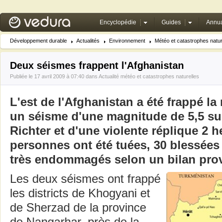
Encyclopédie
Guides
Annua
Développement durable
Actualités
Environnement
Météo et catastrophes natur
Deux séismes frappent l'Afghanistan
Publiée le 17 avril 2009 à 07:40 dans
Actualité météo et catastrophes naturelles
L'est de l'Afghanistan a été frappé la 
un séisme d'une magnitude de 5,5 sur
Richter et d'une violente réplique 2 h
personnes ont été tuées, 30 blessées 
très endommagés selon un bilan prov
Les deux séismes ont frappé
les districts de Khogyani et
de Sherzad de la province