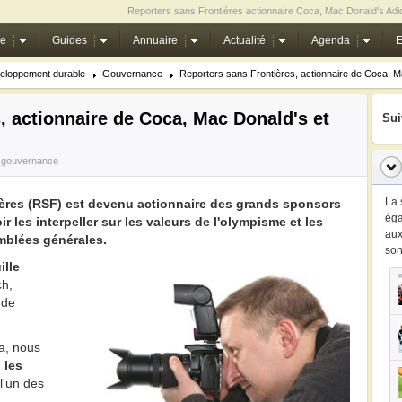
Reporters sans Frontières actionnaire Coca, Mac Donald's Adi
ie
Guides
Annuaire
Actualité
Agenda
E
eloppement durable
Gouvernance
Reporters sans Frontières, actionnaire de Coca, Ma
, actionnaire de Coca, Mac Donald's et
Sui
la gouvernance
La 
ières (RSF) est devenu actionnaire des grands sponsors
ég
 les interpeller sur les valeurs de l'olympisme et les
au
mblées générales.
so
ille
ch,
 de
a, nous
,
les
l'un des