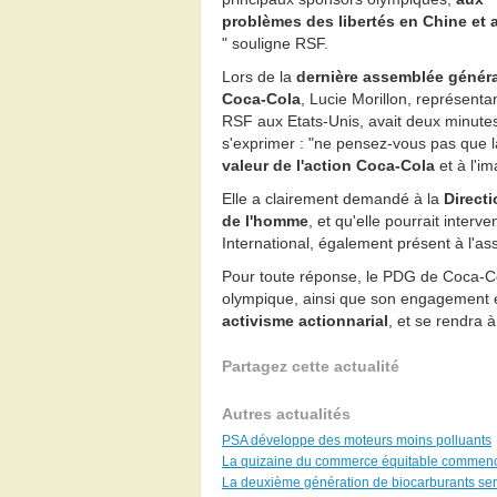
problèmes des libertés en Chine et 
" souligne RSF.
Lors de la
dernière assemblée généra
Coca-Cola
, Lucie Morillon, représenta
RSF aux Etats-Unis, avait deux minute
s'exprimer : "ne pensez-vous pas que 
valeur de l'action Coca-Cola
et à l'i
Elle a clairement demandé à la
Directi
de l'homme
, et qu'elle pourrait inter
International, également présent à l'a
Pour toute réponse, le PDG de Coca-Co
olympique, ainsi que son engagement e
activisme actionnarial
, et se rendra 
Partagez cette actualité
Autres actualités
PSA développe des moteurs moins polluants
La quizaine du commerce équitable commen
La deuxième génération de biocarburants sera