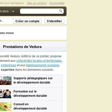
das jeux olympiques
Aller au contenu
Accessibilité
n plus
...
Créer un compte
S'identifier
vez-nous
Prestations de Vedura
société Vedura, éditrice de ce portail, propose
alement aux
collectivités locales et territoriales
,
x
entreprises
et aux
établissements scolaires
n
expertise
dans les domaines suivants :
Supports pédagogiques sur
le développement durable
Formation sur le
développement durable
Conseil en
développement durable