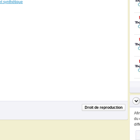
et synthétique
Droit de reproduction
Afi
du
dif