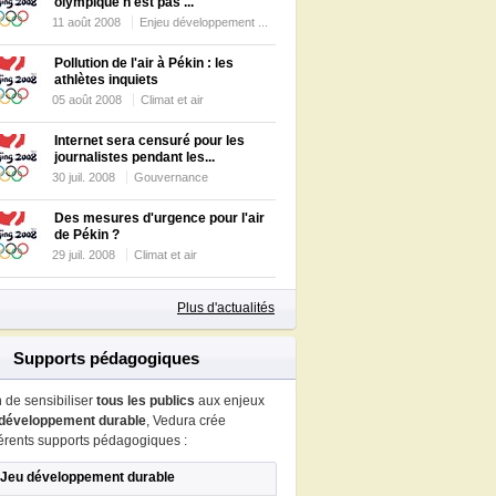
olympique n'est pas ...
11 août 2008
Enjeu développement ...
Pollution de l'air à Pékin : les
athlètes inquiets
05 août 2008
Climat et air
Internet sera censuré pour les
journalistes pendant les...
30 juil. 2008
Gouvernance
Des mesures d'urgence pour l'air
de Pékin ?
29 juil. 2008
Climat et air
Plus d'actualités
Supports pédagogiques
n de sensibiliser
tous les publics
aux enjeux
développement durable
, Vedura crée
férents supports pédagogiques :
Jeu développement durable