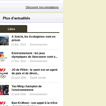
Découvrir nos prestations
Plus d'actualités
Liées
A Sotchi, les écologistes vont en
prison
13 févr. 2014
Environnement
Environnement : les jeux
olympiques de Vancouver sont v...
17 févr. 2010
Environnement
JO de Pékin : le sport est un agent
de paix et de dével...
18 août 2008
Équité sociale
Yao Ming champion de
l'environnement
11 août 2008
Environnement
Ban Ki-Moon : son appel à la trêve