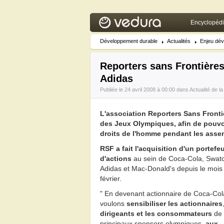
Encyclopéd
Développement durable
Actualités
Enjeu dév
Reporters sans Frontières
Adidas
Publiée le 24 avril 2008 à 00:00 dans
Actualité de 
L'association Reporters Sans Front
des Jeux Olympiques, afin de pouvoir
droits de l'homme pendant les asse
RSF a fait l'acquisition d'un portefeu
d'actions
au sein de Coca-Cola, Swat
Adidas et Mac-Donald's depuis le mois
février.
" En devenant actionnaire de Coca-Col
voulons
sensibiliser les actionnaires
dirigeants et les consommateurs
de 
principaux sponsors olympiques,
aux