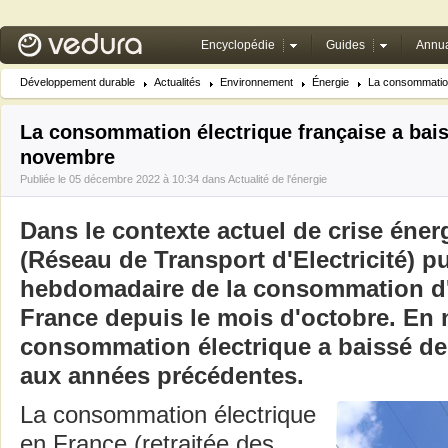
Encyclopédie
Guides
Annua
Développement durable
Actualités
Environnement
Énergie
La consommation 
La consommation électrique française a bais
novembre
Publiée le 05 décembre 2022 à 10:34 dans
Actualité de l'énergie
Dans le contexte actuel de crise éne
(Réseau de Transport d'Electricité) pu
hebdomadaire de la consommation d'é
France depuis le mois d'octobre. En 
consommation électrique a baissé de 
aux années précédentes.
La consommation électrique
en France (retraitée des